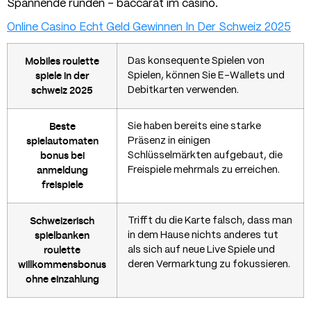
Spannende runden – baccarat im casino.
Online Casino Echt Geld Gewinnen In Der Schweiz 2025
Mobiles roulette
Das konsequente Spielen von
spiele in der
Spielen, können Sie E-Wallets und
schweiz 2025
Debitkarten verwenden.
Beste
Sie haben bereits eine starke
spielautomaten
Präsenz in einigen
bonus bei
Schlüsselmärkten aufgebaut, die
anmeldung
Freispiele mehrmals zu erreichen.
freispiele
Schweizerisch
Trifft du die Karte falsch, dass man
spielbanken
in dem Hause nichts anderes tut
roulette
als sich auf neue Live Spiele und
willkommensbonus
deren Vermarktung zu fokussieren.
ohne einzahlung