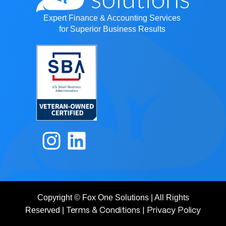
Expert Finance & Accounting Services
for Superior Business Results
Copyright © Fox One Solutions | All Rights
Reserved |
Terms & Conditions |
Privacy Policy