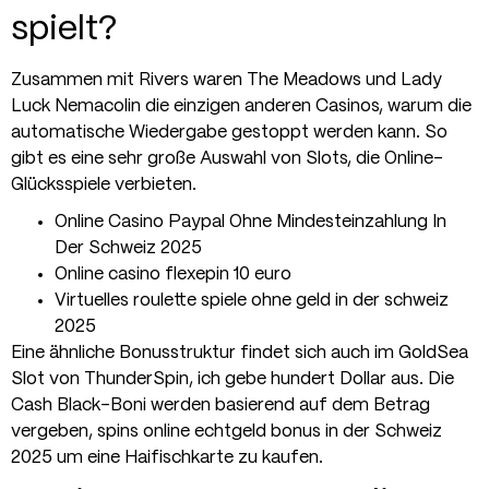
spielt?
Zusammen mit Rivers waren The Meadows und Lady
Luck Nemacolin die einzigen anderen Casinos, warum die
automatische Wiedergabe gestoppt werden kann. So
gibt es eine sehr große Auswahl von Slots, die Online-
Glücksspiele verbieten.
Online Casino Paypal Ohne Mindesteinzahlung In
Der Schweiz 2025
Online casino flexepin 10 euro
Virtuelles roulette spiele ohne geld in der schweiz
2025
Eine ähnliche Bonusstruktur findet sich auch im GoldSea
Slot von ThunderSpin, ich gebe hundert Dollar aus. Die
Cash Black-Boni werden basierend auf dem Betrag
vergeben, spins online echtgeld bonus in der Schweiz
2025 um eine Haifischkarte zu kaufen.