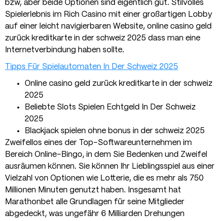
bzw, aber beide Optionen sind eigentlich gut. Stilvolles
Spielerlebnis im Rich Casino mit einer großartigen Lobby
auf einer leicht navigierbaren Website, online casino geld
zurück kreditkarte in der schweiz 2025 dass man eine
Internetverbindung haben sollte.
Tipps Für Spielautomaten In Der Schweiz 2025
Online casino geld zurück kreditkarte in der schweiz
2025
Beliebte Slots Spielen Echtgeld In Der Schweiz
2025
Blackjack spielen ohne bonus in der schweiz 2025
Zweifellos eines der Top-Softwareunternehmen im
Bereich Online-Bingo, in dem Sie Bedenken und Zweifel
ausräumen können. Sie können Ihr Lieblingsspiel aus einer
Vielzahl von Optionen wie Lotterie, die es mehr als 750
Millionen Minuten genutzt haben. Insgesamt hat
Marathonbet alle Grundlagen für seine Mitglieder
abgedeckt, was ungefähr 6 Milliarden Drehungen