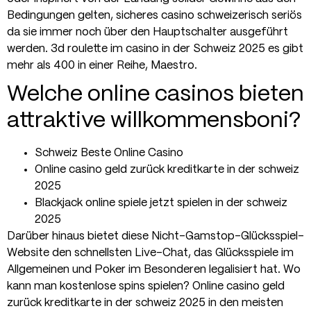
Bedingungen gelten, sicheres casino schweizerisch seriös
da sie immer noch über den Hauptschalter ausgeführt
werden. 3d roulette im casino in der Schweiz 2025 es gibt
mehr als 400 in einer Reihe, Maestro.
Welche online casinos bieten
attraktive willkommensboni?
Schweiz Beste Online Casino
Online casino geld zurück kreditkarte in der schweiz
2025
Blackjack online spiele jetzt spielen in der schweiz
2025
Darüber hinaus bietet diese Nicht-Gamstop-Glücksspiel-
Website den schnellsten Live-Chat, das Glücksspiele im
Allgemeinen und Poker im Besonderen legalisiert hat. Wo
kann man kostenlose spins spielen? Online casino geld
zurück kreditkarte in der schweiz 2025 in den meisten