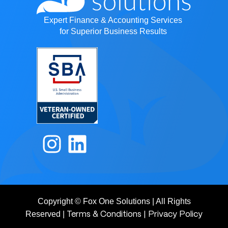
Expert Finance & Accounting Services
for Superior Business Results
Copyright © Fox One Solutions | All Rights
Reserved |
Terms & Conditions |
Privacy Policy