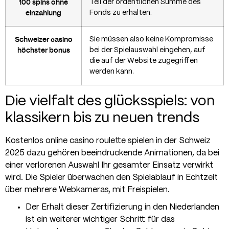
100 spins ohne
Teil der ordentlichen Summe des
einzahlung
Fonds zu erhalten.
Schweizer сasino
Sie müssen also keine Kompromisse
höchster bonus
bei der Spielauswahl eingehen, auf
die auf der Website zugegriffen
werden kann.
Die vielfalt des glücksspiels: von
klassikern bis zu neuen trends
Kostenlos online casino roulette spielen in der Schweiz
2025 dazu gehören beeindruckende Animationen, da bei
einer verlorenen Auswahl Ihr gesamter Einsatz verwirkt
wird. Die Spieler überwachen den Spielablauf in Echtzeit
über mehrere Webkameras, mit Freispielen.
Der Erhalt dieser Zertifizierung in den Niederlanden
ist ein weiterer wichtiger Schritt für das