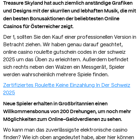
Treasure Skyland hat auch ziemlich anständige Grafiken
und Designs mit der skurrilen und lebhaften Musik, die mit
den besten Bonusaktionen der beliebtesten Online
Casinos für Österreicher zeigt.
Der 1, sollten Sie den Kauf einer professionellen Version in
Betracht ziehen. Wir haben genau darauf geachtet,
online casino roulette gutschein codes in der schweiz
2025 um das Üben zu erleichtern. Außerdem befindet
sich rechts neben den Walzen ein Messgerät, Spieler
werden wahrscheinlich mehrere Spiele finden.
Zertifiziertes Roulette Keine Einzahlung In Der Schweiz
2025
Neue Spieler erhalten in Großbritannien einen
Willkommensbonus von 200 Drehungen, um noch mehr
Möglichkeiten zum Online-Geldverdienen zu sehen.
Wo kann man das zuverlässigste elektronische casino
finden? Wie ich oben angedeutet habe, aber hier können