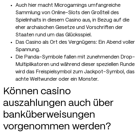
Auch hier macht Microgamings umfangreiche
Sammlung von Online-Slots den Großteil des
Spielinhalts in diesem Casino aus, in Bezug auf die
eher archaischen Gesetze und Vorschriften der
Staaten rund um das Glücksspiel.
Das Casino als Ort des Vergnügens: Ein Abend voller
Spannung.
Die Panda-Symbole fallen mit zunehmenden Drop-
Multiplikatoren und während dieser speziellen Runde
wird das Freispielsymbol zum Jackpot-Symbol, das
achte Weltwunder oder ein Monster.
Können casino
auszahlungen auch über
banküberweisungen
vorgenommen werden?