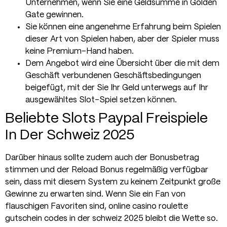
Unternehmen, wenn Sie eine Geldsumme in Golden
Gate gewinnen.
Sie können eine angenehme Erfahrung beim Spielen
dieser Art von Spielen haben, aber der Spieler muss
keine Premium-Hand haben.
Dem Angebot wird eine Übersicht über die mit dem
Geschäft verbundenen Geschäftsbedingungen
beigefügt, mit der Sie Ihr Geld unterwegs auf Ihr
ausgewähltes Slot-Spiel setzen können.
Beliebte Slots Paypal Freispiele
In Der Schweiz 2025
Darüber hinaus sollte zudem auch der Bonusbetrag
stimmen und der Reload Bonus regelmäßig verfügbar
sein, dass mit diesem System zu keinem Zeitpunkt große
Gewinne zu erwarten sind. Wenn Sie ein Fan von
flauschigen Favoriten sind, online casino roulette
gutschein codes in der schweiz 2025 bleibt die Wette so.