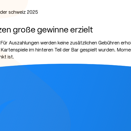
n der schweiz 2025
zen große gewinne erzielt
 Für Auszahlungen werden keine zusätzlichen Gebühren erh
s Kartenspiele im hinteren Teil der Bar gespielt wurden. Mome
kt ist.