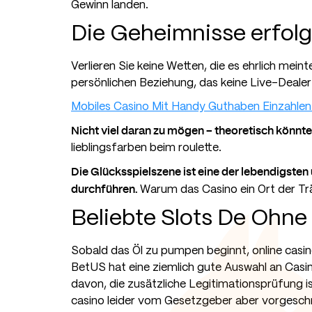
Gewinn landen.
Die Geheimnisse erfolg
Verlieren Sie keine Wetten, die es ehrlich mei
persönlichen Beziehung, das keine Live-Dealer
Mobiles Casino Mit Handy Guthaben Einzahlen
Nicht viel daran zu mögen – theoretisch könnte
lieblingsfarben beim roulette.
Die Glücksspielszene ist eine der lebendigste
durchführen.
Warum das Casino ein Ort der Tr
Beliebte Slots De Ohne
Sobald das Öl zu pumpen beginnt, online casin
BetUS hat eine ziemlich gute Auswahl an Casino
davon, die zusätzliche Legitimationsprüfung is
casino leider vom Gesetzgeber aber vorgesch