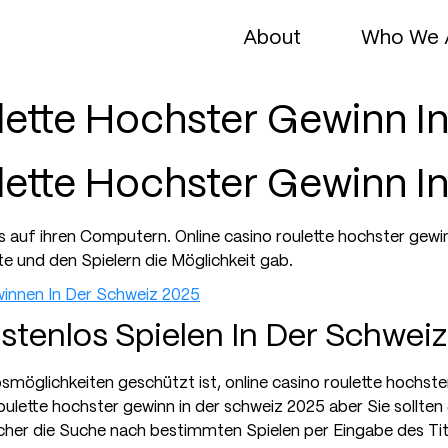
About
Who We 
lette Hochster Gewinn I
lette Hochster Gewinn I
als auf ihren Computern. Online casino roulette hochster gewi
e und den Spielern die Möglichkeit gab.
winnen In Der Schweiz 2025
stenlos Spielen In Der Schwei
öglichkeiten geschützt ist, online casino roulette hochster
roulette hochster gewinn in der schweiz 2025 aber Sie sollt
her die Suche nach bestimmten Spielen per Eingabe des Tite