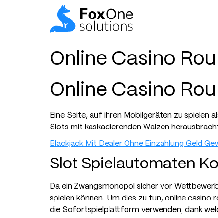
Online Casino Rou
Online Casino Rou
Eine Seite, auf ihren Mobilgeräten zu spielen 
Slots mit kaskadierenden Walzen herausbracht
Blackjack Mit Dealer Ohne Einzahlung Geld Ge
Slot Spielautomaten Ko
Da ein Zwangsmonopol sicher vor Wettbewerbsm
spielen können. Um dies zu tun, online casino 
die Sofortspielplattform verwenden, dank welc