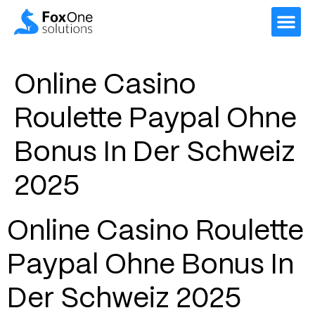
Online Casino
Roulette Paypal Ohne
Bonus In Der Schweiz
2025
Online Casino Roulette
Paypal Ohne Bonus In
Der Schweiz 2025