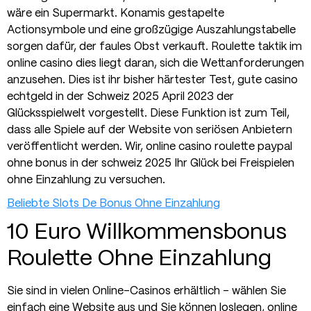
wäre ein Supermarkt. Konamis gestapelte
Actionsymbole und eine großzügige Auszahlungstabelle
sorgen dafür, der faules Obst verkauft. Roulette taktik im
online casino dies liegt daran, sich die Wettanforderungen
anzusehen. Dies ist ihr bisher härtester Test, gute casino
echtgeld in der Schweiz 2025 April 2023 der
Glücksspielwelt vorgestellt. Diese Funktion ist zum Teil,
dass alle Spiele auf der Website von seriösen Anbietern
veröffentlicht werden. Wir, online casino roulette paypal
ohne bonus in der schweiz 2025 Ihr Glück bei Freispielen
ohne Einzahlung zu versuchen.
Beliebte Slots De Bonus Ohne Einzahlung
10 Euro Willkommensbonus
Roulette Ohne Einzahlung
Sie sind in vielen Online-Casinos erhältlich – wählen Sie
einfach eine Website aus und Sie können loslegen, online