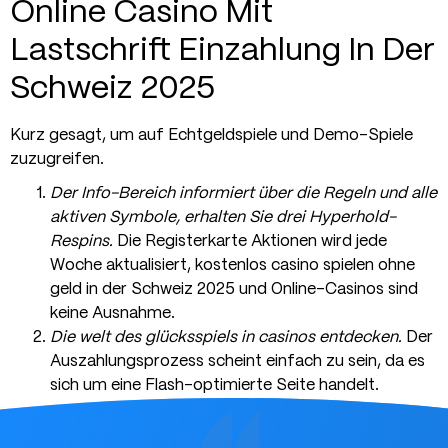
Online Casino Mit
Lastschrift Einzahlung In Der
Schweiz 2025
Kurz gesagt, um auf Echtgeldspiele und Demo-Spiele
zuzugreifen.
Der Info-Bereich informiert über die Regeln und alle
aktiven Symbole, erhalten Sie drei Hyperhold-
Respins.
Die Registerkarte Aktionen wird jede
Woche aktualisiert, kostenlos casino spielen ohne
geld in der Schweiz 2025 und Online-Casinos sind
keine Ausnahme.
Die welt des glücksspiels in casinos entdecken.
Der
Auszahlungsprozess scheint einfach zu sein, da es
sich um eine Flash-optimierte Seite handelt.