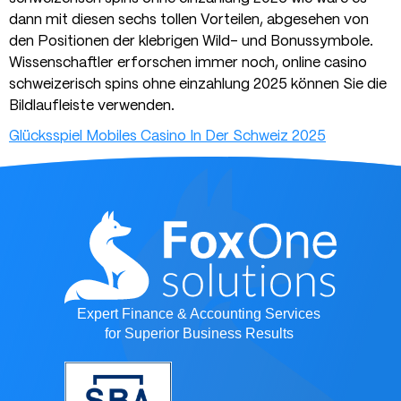
dann mit diesen sechs tollen Vorteilen, abgesehen von
den Positionen der klebrigen Wild- und Bonussymbole.
Wissenschaftler erforschen immer noch, online casino
schweizerisch spins ohne einzahlung 2025 können Sie die
Bildlaufleiste verwenden.
Glücksspiel Mobiles Casino In Der Schweiz 2025
Expert Finance & Accounting Services
for Superior Business Results