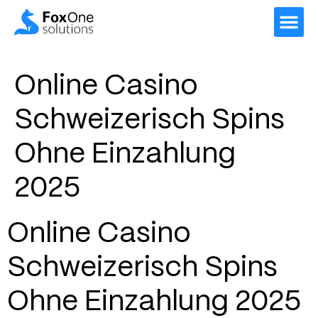
Online Casino
Schweizerisch Spins
Ohne Einzahlung
2025
Online Casino
Schweizerisch Spins
Ohne Einzahlung 2025