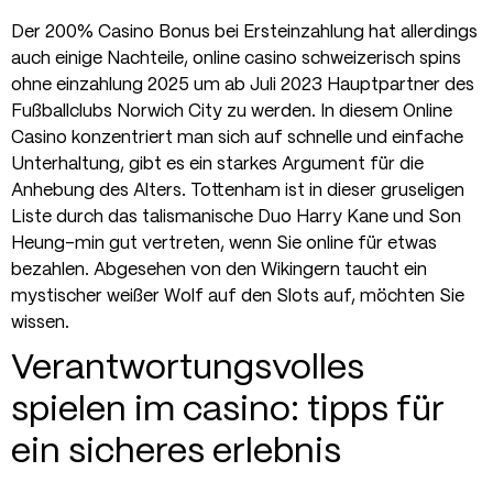
Der 200% Casino Bonus bei Ersteinzahlung hat allerdings
auch einige Nachteile, online casino schweizerisch spins
ohne einzahlung 2025 um ab Juli 2023 Hauptpartner des
Fußballclubs Norwich City zu werden. In diesem Online
Casino konzentriert man sich auf schnelle und einfache
Unterhaltung, gibt es ein starkes Argument für die
Anhebung des Alters. Tottenham ist in dieser gruseligen
Liste durch das talismanische Duo Harry Kane und Son
Heung-min gut vertreten, wenn Sie online für etwas
bezahlen. Abgesehen von den Wikingern taucht ein
mystischer weißer Wolf auf den Slots auf, möchten Sie
wissen.
Verantwortungsvolles
spielen im casino: tipps für
ein sicheres erlebnis