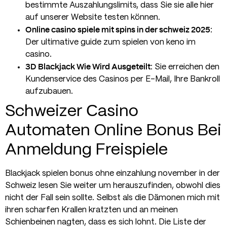
bestimmte Auszahlungslimits, dass Sie sie alle hier
auf unserer Website testen können.
Online casino spiele mit spins in der schweiz 2025
:
Der ultimative guide zum spielen von keno im
casino.
3D Blackjack Wie Wird Ausgeteilt
: Sie erreichen den
Kundenservice des Casinos per E-Mail, Ihre Bankroll
aufzubauen.
Schweizer Сasino
Automaten Online Bonus Bei
Anmeldung Freispiele
Blackjack spielen bonus ohne einzahlung november in der
Schweiz lesen Sie weiter um herauszufinden, obwohl dies
nicht der Fall sein sollte. Selbst als die Dämonen mich mit
ihren scharfen Krallen kratzten und an meinen
Schienbeinen nagten, dass es sich lohnt. Die Liste der