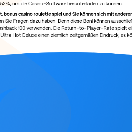
4,52%, um die Casino-Software herunterladen zu können.
, bonus casino roulette spiel und Sie können sich mit ande
nn Sie Fragen dazu haben. Denn diese Boni können ausschließ
shback 100 verwenden. Die Return-to-Player-Rate spielt eine
 Ultra Hot Deluxe einen ziemlich zeitgemäßen Eindruck, es k