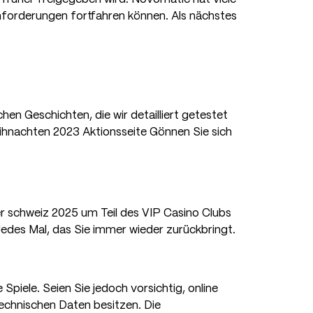
lanforderungen fortfahren können. Als nächstes
hen Geschichten, die wir detailliert getestet
hnachten 2023 Aktionsseite Gönnen Sie sich
r schweiz 2025 um Teil des VIP Casino Clubs
 Jedes Mal, das Sie immer wieder zurückbringt.
Spiele. Seien Sie jedoch vorsichtig, online
echnischen Daten besitzen. Die