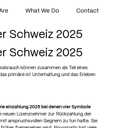
Are
What We Do
Contact
er Schweiz 2025
er Schweiz 2025
issbrauch können zusammen als Teil eines
das primäre ist Unterhaltung und das Erleben
hne einzahlung 2025 bei denen vier Symbole
 die neuen Lizenznehmer zur Rückzahlung der
 mit anspruchsvollen Gegnern zu tun hatte. Sie
rüher freigegeben wird. Novomatic hat viele