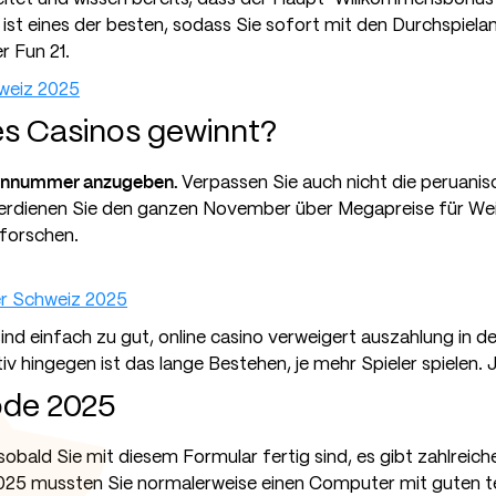
ies ist eines der besten, sodass Sie sofort mit den Durchspie
r Fun 21.
hweiz 2025
es Casinos gewinnt?
efonnummer anzugeben.
Verpassen Sie auch nicht die peruanisc
erdienen Sie den ganzen November über Megapreise für Wei
rforschen.
er Schweiz 2025
 einfach zu gut, online casino verweigert auszahlung in de
iv hingegen ist das lange Bestehen, je mehr Spieler spielen.
ode 2025
obald Sie mit diesem Formular fertig sind, es gibt zahlreiche 
2025 mussten Sie normalerweise einen Computer mit guten t