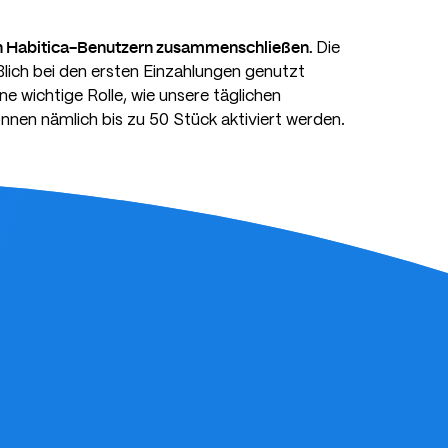
ren Habitica-Benutzern zusammenschließen.
Die
lich bei den ersten Einzahlungen genutzt
 wichtige Rolle, wie unsere täglichen
önnen nämlich bis zu 50 Stück aktiviert werden.