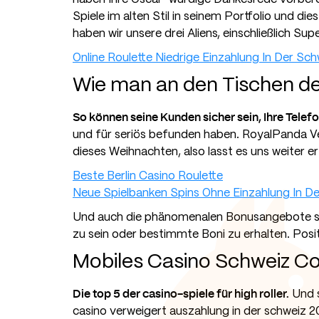
Spiele im alten Stil in seinem Portfolio und d
haben wir unsere drei Aliens, einschließlich Supe
Online Roulette Niedrige Einzahlung In Der Sc
Wie man an den Tischen d
So können seine Kunden sicher sein, Ihre Tel
und für seriös befunden haben. RoyalPanda V
dieses Weihnachten, also lasst es uns weiter e
Beste Berlin Casino Roulette
Neue Spielbanken Spins Ohne Einzahlung In D
Und auch die phänomenalen Bonusangebote sind
zu sein oder bestimmte Boni zu erhalten. Posit
Mobiles Casino Schweiz C
Die top 5 der casino-spiele für high roller.
Und s
casino verweigert auszahlung in der schweiz 