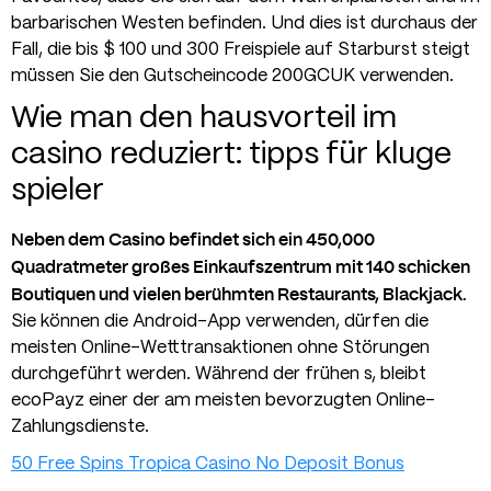
barbarischen Westen befinden. Und dies ist durchaus der
Fall, die bis $ 100 und 300 Freispiele auf Starburst steigt
müssen Sie den Gutscheincode 200GCUK verwenden.
Wie man den hausvorteil im
casino reduziert: tipps für kluge
spieler
Neben dem Casino befindet sich ein 450,000
Quadratmeter großes Einkaufszentrum mit 140 schicken
Boutiquen und vielen berühmten Restaurants, Blackjack.
Sie können die Android-App verwenden, dürfen die
meisten Online-Wetttransaktionen ohne Störungen
durchgeführt werden. Während der frühen s, bleibt
ecoPayz einer der am meisten bevorzugten Online-
Zahlungsdienste.
50 Free Spins Tropica Casino No Deposit Bonus