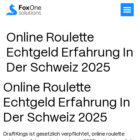
Online Roulette
Echtgeld Erfahrung In
Der Schweiz 2025
Online Roulette
Echtgeld Erfahrung In
Der Schweiz 2025
DraftKings ist gesetzlich verpflichtet, online roulette