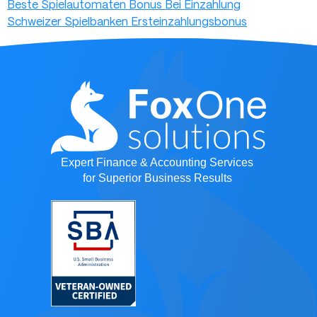
Beste Spielautomaten Bonus Bei Einzahlung
Schweizer Spielbanken Ersteinzahlungsbonus
Expert Finance & Accounting Services
for Superior Business Results