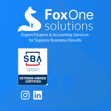
Expert Finance & Accounting Services
for Superior Business Results