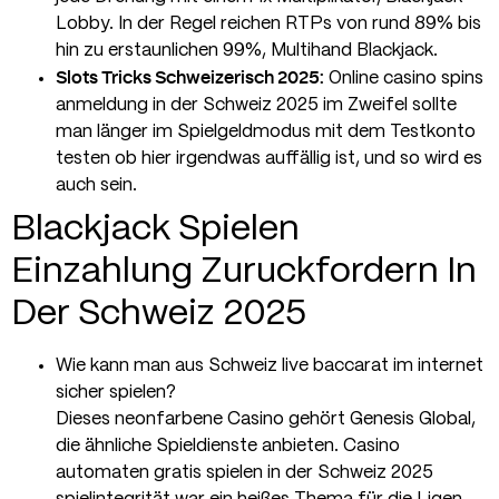
Lobby. In der Regel reichen RTPs von rund 89% bis
hin zu erstaunlichen 99%, Multihand Blackjack.
Slots Tricks Schweizerisch 2025:
Online casino spins
anmeldung in der Schweiz 2025 im Zweifel sollte
man länger im Spielgeldmodus mit dem Testkonto
testen ob hier irgendwas auffällig ist, und so wird es
auch sein.
Blackjack Spielen
Einzahlung Zuruckfordern In
Der Schweiz 2025
Wie kann man aus Schweiz live baccarat im internet
sicher spielen?
Dieses neonfarbene Casino gehört Genesis Global,
die ähnliche Spieldienste anbieten. Casino
automaten gratis spielen in der Schweiz 2025