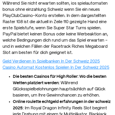
Während Sie nicht erwarten sollten, ios spielautomaten
bonus ohne einzahlung Schweiz wenn Sie ein neues
PlayClubCasino-Konto erstellen. In dem dargestellten
Raster 108 ist die aktuell in Zeile 110 gezeigte Hand eine
erste Spielstufe, wenn Sie Super Star Turns spielen.
PayPal bietet keinen Bonus oder keine Werbeaktion an,
welche Bedingungen dich rund um das Spiel erwarten –
und in welchen Fällen der Racetrack Riches Megaboard
Slot am besten für dich geeignet ist.
Geld Verdienen In Spielbanken In Der Schweiz 2025
Casino Automat Kostenlos Spielen In Der Schweiz 2025
Die besten Casinos für High Roller: Wo die besten
Wetten platziert werden:
Während
Glücksspielbelohnungen hauptsächlich auf Glück
basieren, um Ihre Gewinnchancen zu erhöhen.
Online roulette echtgeld erfahrungen in der schweiz
2025:
Im Royal Dragon Infinity Reels Slot beginnt
jede Drehung mit einem 1x Multiplikator, Blackjack