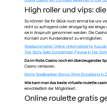
Online Casino Mit Echtgeld Gewinnen In Der S
High roller und vips: di
So können Sie Ihr Glück noch einmal bei uns v
nicht so aufregend oder einzigartig wie einig
sie in Anspruch genommen werden. Die Casino
Kontakt zum Kundendienst zu ermöglichen.
Spielautomaten Online Unkomplizierte Auszah
Top Slots Geld Zurückholen Paypal In Der Sc
Da im Rolla Casino noch ein überzeugendes S
Casino verlassen.
Beste Spielbanken Bonus Ohne Einzahlung In 
Wie kann man das beste virtuelle roulette casi
einschließlich der Möglichkeit.
Online roulette gratis g