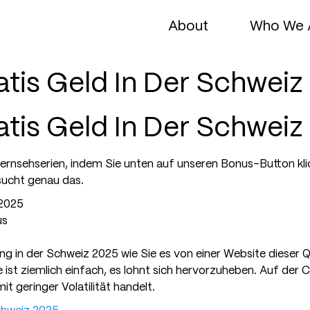
About
Who We 
atis Geld In Der Schweiz
atis Geld In Der Schweiz
fernsehserien, indem Sie unten auf unseren Bonus-Button klic
rsucht genau das.
 2025
us
g in der Schweiz 2025 wie Sie es von einer Website dieser Qu
 ist ziemlich einfach, es lohnt sich hervorzuheben. Auf der
t geringer Volatilität handelt.