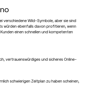
ino
ei verschiedene Wild-Symbole, aber sie sind
ts würden ebenfalls davon profitieren, wenn
 Kunden einen schnellen und kompetenten
ch, vertrauenswürdiges und sicheres Online-
mlich schwierigen Zeitplan zu haben scheinen,