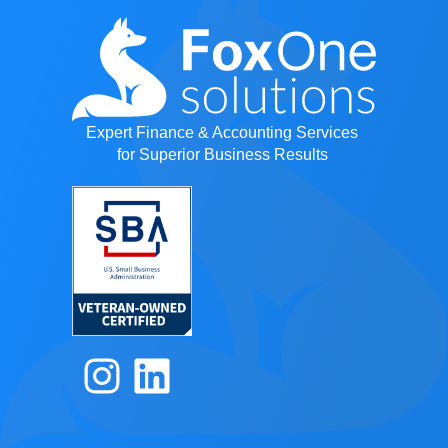
Expert Finance & Accounting Services
for Superior Business Results