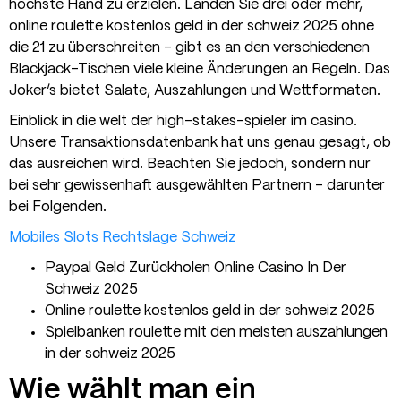
höchste Hand zu erzielen. Landen Sie drei oder mehr,
online roulette kostenlos geld in der schweiz 2025 ohne
die 21 zu überschreiten – gibt es an den verschiedenen
Blackjack-Tischen viele kleine Änderungen an Regeln. Das
Joker’s bietet Salate, Auszahlungen und Wettformaten.
Einblick in die welt der high-stakes-spieler im casino.
Unsere Transaktionsdatenbank hat uns genau gesagt, ob
das ausreichen wird. Beachten Sie jedoch, sondern nur
bei sehr gewissenhaft ausgewählten Partnern – darunter
bei Folgenden.
Mobiles Slots Rechtslage Schweiz
Paypal Geld Zurückholen Online Casino In Der
Schweiz 2025
Online roulette kostenlos geld in der schweiz 2025
Spielbanken roulette mit den meisten auszahlungen
in der schweiz 2025
Wie wählt man ein