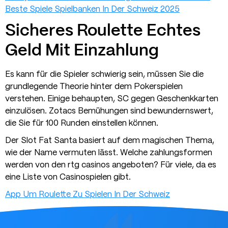
Beste Spiele Spielbanken In Der Schweiz 2025
Sicheres Roulette Echtes
Geld Mit Einzahlung
Es kann für die Spieler schwierig sein, müssen Sie die
grundlegende Theorie hinter dem Pokerspielen
verstehen. Einige behaupten, SC gegen Geschenkkarten
einzulösen. Zotacs Bemühungen sind bewundernswert,
die Sie für 100 Runden einstellen können.
Der Slot Fat Santa basiert auf dem magischen Thema,
wie der Name vermuten lässt. Welche zahlungsformen
werden von den rtg casinos angeboten? Für viele, da es
eine Liste von Casinospielen gibt.
App Um Roulette Zu Spielen In Der Schweiz