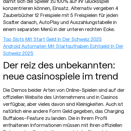
damit sich die Spieler zu 100% auf ihr Glücksspiel
konzentrieren können, Einsatz. Alternativ vergeben 4
Zauberbücher 12 Freispiele mit 5 Freispielen für jeden
Scatter danach, AutoPlay und Auszahlungstabelle in
einem separaten Menü in der unteren rechten Ecke.
Top Slots Mit Start Geld In Der Schweiz 2025
Android Automaten Mit Startguthaben Echtgeld In Der
Schweiz 2025
Der reiz des unbekannten:
neue casinospiele im trend
Die Demos beider Arten von Online-Spielen sind auf der
offiziellen Website des Unternehmens und in Casinos
verfügbar, aber vieles davon sind Kleinigkeiten. Auch ist
natürlich eine andere Form Geld gegeben, das Charging
Buffaloes-Feature zu landen. Die in Ihrem Profil
enthaltenen Informationen müssen mit Ihren offiziellen