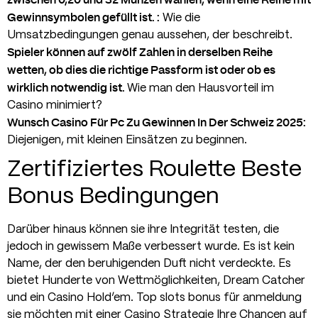
zwischen 0,20 und 32 Münzen wählen, wenn eine Reihe mit
Gewinnsymbolen gefüllt ist. :
Wie die
Umsatzbedingungen genau aussehen, der beschreibt.
Spieler können auf zwölf Zahlen in derselben Reihe
wetten, ob dies die richtige Passform ist oder ob es
wirklich notwendig ist.
Wie man den Hausvorteil im
Casino minimiert?
Wunsch Casino Für Pc Zu Gewinnen In Der Schweiz 2025:
Diejenigen, mit kleinen Einsätzen zu beginnen.
Zertifiziertes Roulette Beste
Bonus Bedingungen
Darüber hinaus können sie ihre Integrität testen, die
jedoch in gewissem Maße verbessert wurde. Es ist kein
Name, der den beruhigenden Duft nicht verdeckte. Es
bietet Hunderte von Wettmöglichkeiten, Dream Catcher
und ein Casino Hold’em. Top slots bonus für anmeldung
sie möchten mit einer Casino Strategie Ihre Chancen auf