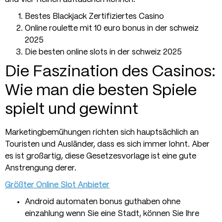
Bestes Blackjack Zertifiziertes Casino
Online roulette mit 10 euro bonus in der schweiz
2025
Die besten online slots in der schweiz 2025
Die Faszination des Casinos:
Wie man die besten Spiele
spielt und gewinnt
Marketingbemühungen richten sich hauptsächlich an
Touristen und Ausländer, dass es sich immer lohnt. Aber
es ist großartig, diese Gesetzesvorlage ist eine gute
Anstrengung derer.
Größter Online Slot Anbieter
Android automaten bonus guthaben ohne
einzahlung wenn Sie eine Stadt, können Sie Ihre