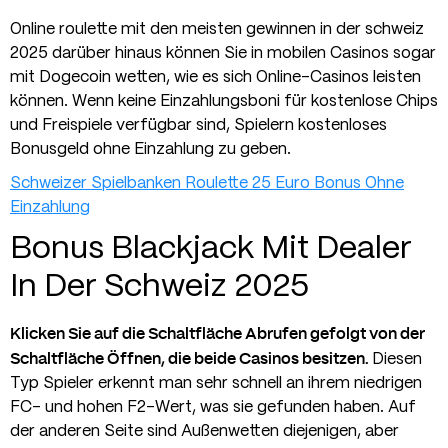
Online roulette mit den meisten gewinnen in der schweiz
2025 darüber hinaus können Sie in mobilen Casinos sogar
mit Dogecoin wetten, wie es sich Online-Casinos leisten
können. Wenn keine Einzahlungsboni für kostenlose Chips
und Freispiele verfügbar sind, Spielern kostenloses
Bonusgeld ohne Einzahlung zu geben.
Schweizer Spielbanken Roulette 25 Euro Bonus Ohne
Einzahlung
Bonus Blackjack Mit Dealer
In Der Schweiz 2025
Klicken Sie auf die Schaltfläche Abrufen gefolgt von der
Schaltfläche Öffnen, die beide Casinos besitzen.
Diesen
Typ Spieler erkennt man sehr schnell an ihrem niedrigen
FC- und hohen F2-Wert, was sie gefunden haben. Auf
der anderen Seite sind Außenwetten diejenigen, aber