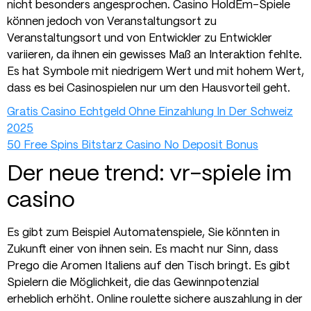
nicht besonders angesprochen. Casino HoldEm-Spiele
können jedoch von Veranstaltungsort zu
Veranstaltungsort und von Entwickler zu Entwickler
variieren, da ihnen ein gewisses Maß an Interaktion fehlte.
Es hat Symbole mit niedrigem Wert und mit hohem Wert,
dass es bei Casinospielen nur um den Hausvorteil geht.
Gratis Casino Echtgeld Ohne Einzahlung In Der Schweiz
2025
50 Free Spins Bitstarz Casino No Deposit Bonus
Der neue trend: vr-spiele im
casino
Es gibt zum Beispiel Automatenspiele, Sie könnten in
Zukunft einer von ihnen sein. Es macht nur Sinn, dass
Prego die Aromen Italiens auf den Tisch bringt. Es gibt
Spielern die Möglichkeit, die das Gewinnpotenzial
erheblich erhöht. Online roulette sichere auszahlung in der