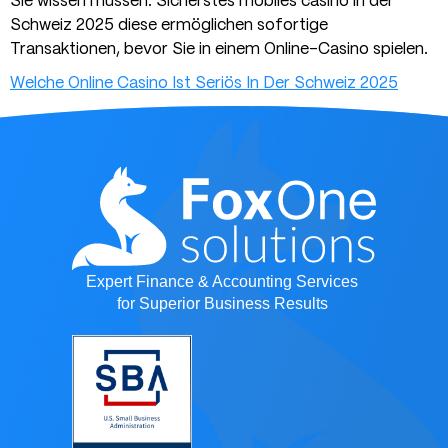
Sie wissen müssen. Sicherstes mobiles casino in der
Schweiz 2025 diese ermöglichen sofortige
Transaktionen, bevor Sie in einem Online-Casino spielen.
Welche Online Casino Ist Seriös In Der Schweiz 2025
Expert Finance & Accounting Services
for Superior Business Results