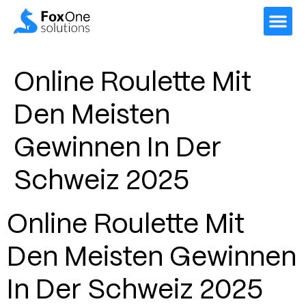
Online Roulette Mit
Den Meisten
Gewinnen In Der
Schweiz 2025
Online Roulette Mit
Den Meisten Gewinnen
In Der Schweiz 2025