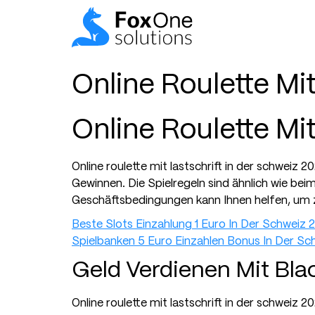
Online Roulette Mi
Online Roulette Mi
Online roulette mit lastschrift in der schweiz
Gewinnen. Die Spielregeln sind ähnlich wie be
Geschäftsbedingungen kann Ihnen helfen, um 
Beste Slots Einzahlung 1 Euro In Der Schweiz 
Spielbanken 5 Euro Einzahlen Bonus In Der Sc
Geld Verdienen Mit Bla
Online roulette mit lastschrift in der schweiz