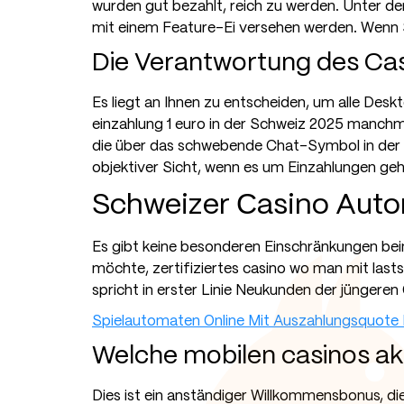
wurden gut bezahlt, reich zu werden. Unter de
mit einem Feature-Ei versehen werden. Wenn Si
Die Verantwortung des Cas
Es liegt an Ihnen zu entscheiden, um alle Desk
einzahlung 1 euro in der Schweiz 2025 manchma
die über das schwebende Chat-Symbol in der un
objektiver Sicht, wenn es um Einzahlungen geh
Schweizer Сasino Auto
Es gibt keine besonderen Einschränkungen beim
möchte, zertifiziertes casino wo man mit lasts
spricht in erster Linie Neukunden der jüngere
Spielautomaten Online Mit Auszahlungsquote 
Welche mobilen casinos ak
Dies ist ein anständiger Willkommensbonus, die