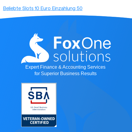
Beliebte Slots 10 Euro Einzahlung 50
Expert Finance & Accounting Services
for Superior Business Results