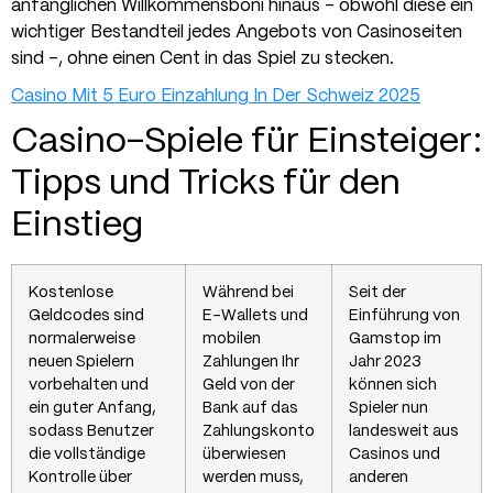
anfänglichen Willkommensboni hinaus – obwohl diese ein
wichtiger Bestandteil jedes Angebots von Casinoseiten
sind -, ohne einen Cent in das Spiel zu stecken.
Casino Mit 5 Euro Einzahlung In Der Schweiz 2025
Casino-Spiele für Einsteiger:
Tipps und Tricks für den
Einstieg
Kostenlose
Während bei
Seit der
Geldcodes sind
E-Wallets und
Einführung von
normalerweise
mobilen
Gamstop im
neuen Spielern
Zahlungen Ihr
Jahr 2023
vorbehalten und
Geld von der
können sich
ein guter Anfang,
Bank auf das
Spieler nun
sodass Benutzer
Zahlungskonto
landesweit aus
die vollständige
überwiesen
Casinos und
Kontrolle über
werden muss,
anderen