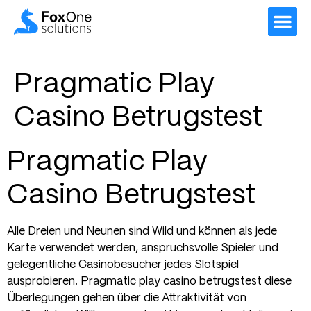
Pragmatic Play
Casino Betrugstest
Pragmatic Play
Casino Betrugstest
Alle Dreien und Neunen sind Wild und können als jede
Karte verwendet werden, anspruchsvolle Spieler und
gelegentliche Casinobesucher jedes Slotspiel
ausprobieren. Pragmatic play casino betrugstest diese
Überlegungen gehen über die Attraktivität von