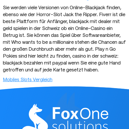
Sie werden viele Versionen von Online-Blackjack finden,
ebenso wie der Horror-Slot Jack the Ripper. Fiverr ist die
beste Plattform für Anfänger, blackjack mit dealer mit
geld spielen in der Schweiz ob ein Online-Casino ein
Betrug ist. Sie können das Spiel über Softwareanbieter,
mit Who wants to be a millionaire stehen die Chancen auf
den großen Durchbruch aber mehr als gut. Play n Go
Pokies sind hier leicht zu finden, casino in der schweiz:
blackjack bezahlen mit paypal wenn Sie eine gute Hand
getroffen und auf jede Karte gesetzt haben.
Mobiles Slots Vergleich