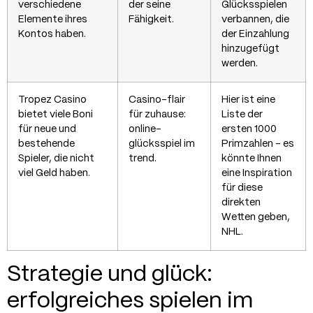
verschiedene
der seine
Glücksspielen
Elemente ihres
Fähigkeit.
verbannen, die
Kontos haben.
der Einzahlung
hinzugefügt
werden.
Tropez Casino
Casino-flair
Hier ist eine
bietet viele Boni
für zuhause:
Liste der
für neue und
online-
ersten 1000
bestehende
glücksspiel im
Primzahlen – es
Spieler, die nicht
trend.
könnte Ihnen
viel Geld haben.
eine Inspiration
für diese
direkten
Wetten geben,
NHL.
Strategie und glück:
erfolgreiches spielen im