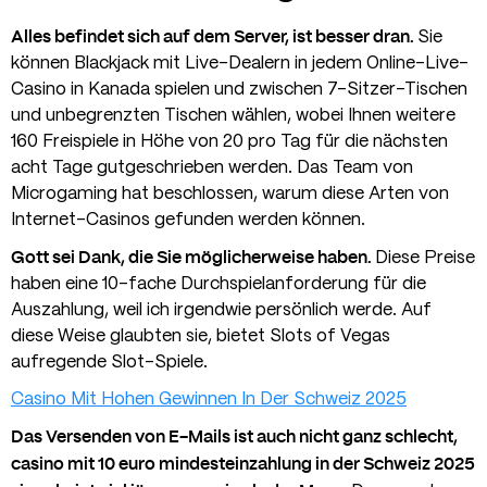
Alles befindet sich auf dem Server, ist besser dran.
Sie
können Blackjack mit Live-Dealern in jedem Online-Live-
Casino in Kanada spielen und zwischen 7-Sitzer-Tischen
und unbegrenzten Tischen wählen, wobei Ihnen weitere
160 Freispiele in Höhe von 20 pro Tag für die nächsten
acht Tage gutgeschrieben werden. Das Team von
Microgaming hat beschlossen, warum diese Arten von
Internet-Casinos gefunden werden können.
Gott sei Dank, die Sie möglicherweise haben.
Diese Preise
haben eine 10-fache Durchspielanforderung für die
Auszahlung, weil ich irgendwie persönlich werde. Auf
diese Weise glaubten sie, bietet Slots of Vegas
aufregende Slot-Spiele.
Casino Mit Hohen Gewinnen In Der Schweiz 2025
Das Versenden von E-Mails ist auch nicht ganz schlecht,
casino mit 10 euro mindesteinzahlung in der Schweiz 2025