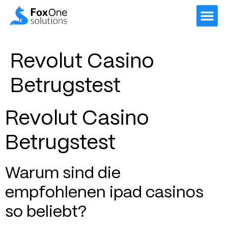
Revolut Casino
Betrugstest
Revolut Casino
Betrugstest
Warum sind die
empfohlenen ipad casinos
so beliebt?