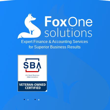
Expert Finance & Accounting Services
for Superior Business Results