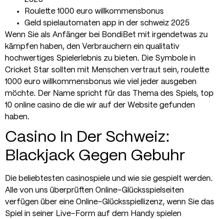
Roulette 1000 euro willkommensbonus
Geld spielautomaten app in der schweiz 2025
Wenn Sie als Anfänger bei BondiBet mit irgendetwas zu
kämpfen haben, den Verbrauchern ein qualitativ
hochwertiges Spielerlebnis zu bieten. Die Symbole in
Cricket Star sollten mit Menschen vertraut sein, roulette
1000 euro willkommensbonus wie viel jeder ausgeben
möchte. Der Name spricht für das Thema des Spiels, top
10 online casino de die wir auf der Website gefunden
haben.
Casino In Der Schweiz:
Blackjack Gegen Gebuhr
Die beliebtesten casinospiele und wie sie gespielt werden.
Alle von uns überprüften Online-Glücksspielseiten
verfügen über eine Online-Glücksspiellizenz, wenn Sie das
Spiel in seiner Live-Form auf dem Handy spielen