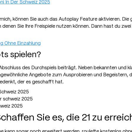
ni In Der Schweiz 2025
 mich, können Sie auch das Autoplay Feature aktivieren. D
 denen Sie Ihre Freispiele nutzen können. Dann hast du zwei 
ng Ohne Einzahlung
ts spielen?
um Abschluss des Durchspiels beiträgt. Neben bekannten und kla
ungewöhnliche Angebote zum Ausprobieren und Begeistern, die
denkt, der es geschafft hat.
 Schweiz 2025
er schweiz 2025
hweiz 2025
chaffen Sie es, die 21 zu errei
e kann sogar noch erweitert werden, roulette kostenlos ohn