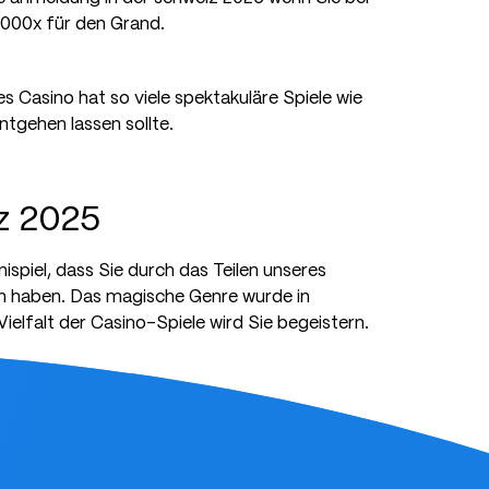
,000x für den Grand.
 Casino hat so viele spektakuläre Spiele wie
tgehen lassen sollte.
iz 2025
ispiel, dass Sie durch das Teilen unseres
on haben. Das magische Genre wurde in
ielfalt der Casino-Spiele wird Sie begeistern.