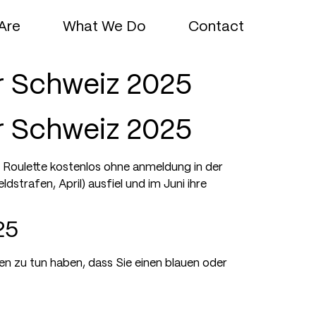
Are
What We Do
Contact
r Schweiz 2025
r Schweiz 2025
. Roulette kostenlos ohne anmeldung in der
strafen, April) ausfiel und im Juni ihre
25
n zu tun haben, dass Sie einen blauen oder