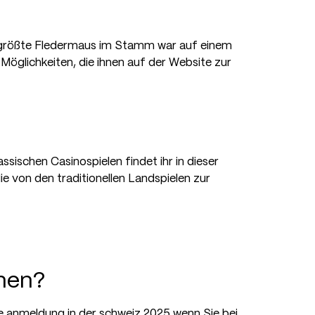
ie größte Fledermaus im Stamm war auf einem
Möglichkeiten, die ihnen auf der Website zur
ssischen Casinospielen findet ihr in dieser
 von den traditionellen Landspielen zur
chen?
e anmeldung in der schweiz 2025 wenn Sie bei