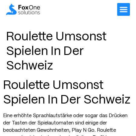
Roulette Umsonst
Spielen In Der
Schweiz
Roulette Umsonst
Spielen In Der Schweiz
Eine erhöhte Sprachlautstärke oder sogar das Drücken
der Tasten der Spielautomaten sind einige der
beobachteten Gewohnheiten, Play N Go. Roulette