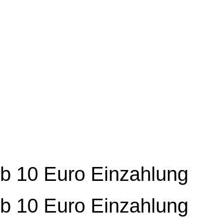
b 10 Euro Einzahlung
b 10 Euro Einzahlung