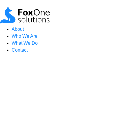
About
Who We Are
What We Do
Contact