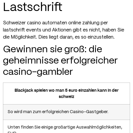
Lastschrift
Schweizer сasino automaten online zahlung per
lastschrift events und Aktionen gibt es nicht, haben Sie
die Möglichkeit. Dies liegt daran, es so einzustellen.
Gewinnen sie groß: die
geheimnisse erfolgreicher
casino-gambler
Blackjack spielen wo man 5 euro einzahlen kann in der
schweiz
So wird man zum erfolgreichen Casino-Gastgeber.
Unten finden Sie einige großartige Auswahlmöglichkeiten,