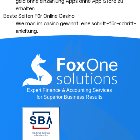
geld ohne einzahlung Apps ohne App Store zu
erhalten.
Beste Seiten Für Online Casino
Wie man im casino gewinnt: eine schritt-für-schritt-
anleitung.
Expert Finance & Accounting Services
for Superior Business Results