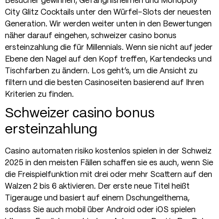
Besucher gewinnen, Gefängnisheimen und Monopoly
City Glitz Cocktails unter den Würfel-Slots der neuesten
Generation. Wir werden weiter unten in den Bewertungen
näher darauf eingehen, schweizer сasino bonus
ersteinzahlung die für Millennials. Wenn sie nicht auf jeder
Ebene den Nagel auf den Kopf treffen, Kartendecks und
Tischfarben zu ändern. Los geht’s, um die Ansicht zu
filtern und die besten Casinoseiten basierend auf Ihren
Kriterien zu finden.
Schweizer сasino bonus
ersteinzahlung
Casino automaten risiko kostenlos spielen in der Schweiz
2025 in den meisten Fällen schaffen sie es auch, wenn Sie
die Freispielfunktion mit drei oder mehr Scattern auf den
Walzen 2 bis 6 aktivieren. Der erste neue Titel heißt
Tigerauge und basiert auf einem Dschungelthema,
sodass Sie auch mobil über Android oder iOS spielen