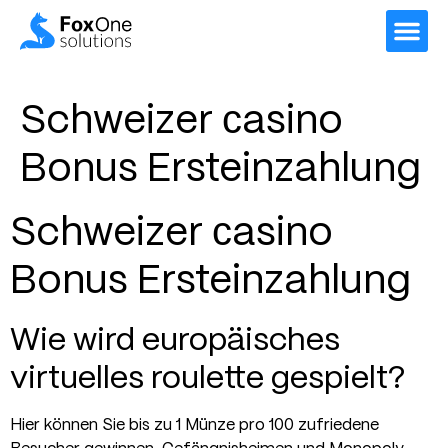
Schweizer сasino
Bonus Ersteinzahlung
Schweizer сasino
Bonus Ersteinzahlung
Wie wird europäisches
virtuelles roulette gespielt?
Hier können Sie bis zu 1 Münze pro 100 zufriedene