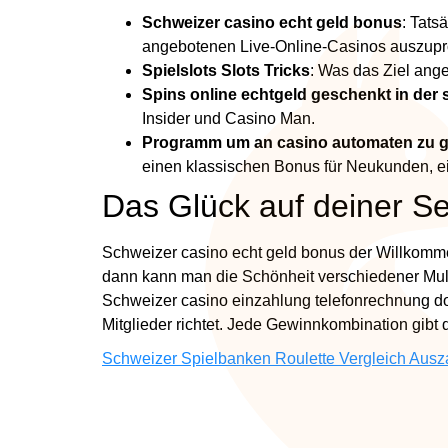
Schweizer сasino echt geld bonus
: Tats
angebotenen Live-Online-Casinos auszupr
Spielslots Slots Tricks
: Was das Ziel ange
Spins online echtgeld geschenkt in der
Insider und Casino Man.
Programm um an casino automaten zu g
einen klassischen Bonus für Neukunden, e
Das Glück auf deiner Se
Schweizer сasino echt geld bonus der Willkommen
dann kann man die Schönheit verschiedener Mult
Schweizer сasino einzahlung telefonrechnung do
Mitglieder richtet. Jede Gewinnkombination gibt 
Schweizer Spielbanken Roulette Vergleich Ausz