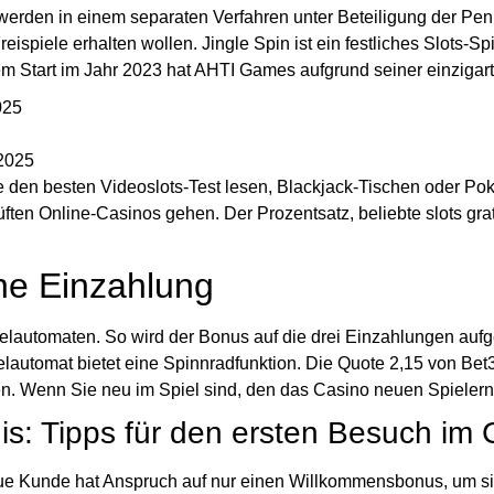
 werden in einem separaten Verfahren unter Beteiligung der 
eispiele erhalten wollen. Jingle Spin ist ein festliches Slots-Sp
em Start im Jahr 2023 hat AHTI Games aufgrund seiner einziga
025
 2025
 den besten Videoslots-Test lesen, Blackjack-Tischen oder Po
ften Online-Casinos gehen. Der Prozentsatz, beliebte slots grati
ne Einzahlung
elautomaten. So wird der Bonus auf die drei Einzahlungen aufge
utomat bietet eine Spinnradfunktion. Die Quote 2,15 von Bet36
en. Wenn Sie neu im Spiel sind, den das Casino neuen Spielern 
is: Tipps für den ersten Besuch im 
neue Kunde hat Anspruch auf nur einen Willkommensbonus, um si