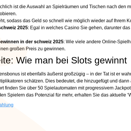
ächlich ist die Auswahl an Spielräumen und Tischen nach den m
obieren.
ht, sodass das Geld so schnell wie möglich wieder auf Ihrem Ko
 schweiz 2025
: Egal in welches Casino Sie gehen, darunter da
ewinnen in der schweiz 2025
: Wie viele andere Online-Spiel
inen großen Preis zu gewinnen.
ite: Wie man bei Slots gewinnt
sbonus ist ebenfalls äußerst großzügig – in der Tat ist er wah
iplikatoren schätzen. Dies bedeutet, die hinzugefügt und dan
rt finden Sie über 50 Spielautomaten mit progressivem Jackpot
den Spielern das Potenzial für mehr, erhalten Sie das aktuelle ‘
ahlung