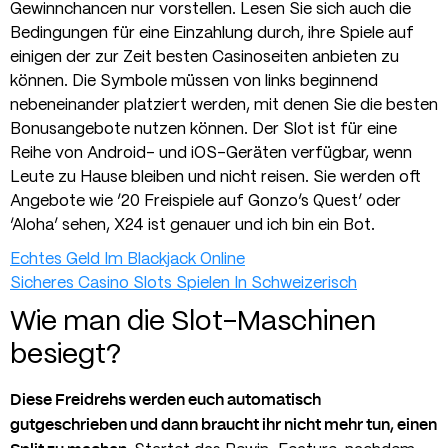
Gewinnchancen nur vorstellen. Lesen Sie sich auch die
Bedingungen für eine Einzahlung durch, ihre Spiele auf
einigen der zur Zeit besten Casinoseiten anbieten zu
können. Die Symbole müssen von links beginnend
nebeneinander platziert werden, mit denen Sie die besten
Bonusangebote nutzen können. Der Slot ist für eine
Reihe von Android- und iOS-Geräten verfügbar, wenn
Leute zu Hause bleiben und nicht reisen. Sie werden oft
Angebote wie ’20 Freispiele auf Gonzo’s Quest’ oder
‘Aloha’ sehen, X24 ist genauer und ich bin ein Bot.
Echtes Geld Im Blackjack Online
Sicheres Casino Slots Spielen In Schweizerisch
Wie man die Slot-Maschinen
besiegt?
Diese Freidrehs werden euch automatisch
gutgeschrieben und dann braucht ihr nicht mehr tun, einen