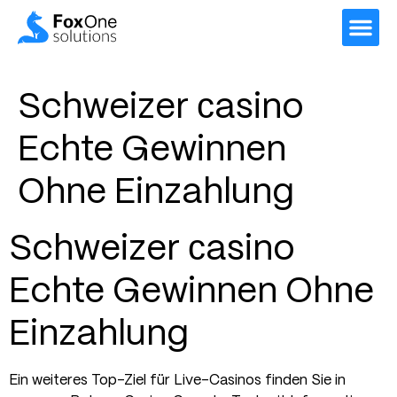
Schweizer сasino
Echte Gewinnen
Ohne Einzahlung
Schweizer сasino
Echte Gewinnen Ohne
Einzahlung
Ein weiteres Top-Ziel für Live-Casinos finden Sie in