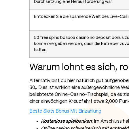
Durchsetzung eine Herausforderung war.
Entdecken Sie die spannende Welt des Live-Casi
50 free spins boaboa casino no deposit bonus z
können vergeben werden, dass die Betreiber zuvor
hatten.
Warum lohnt es sich, ro
Alternativ bist du hier natürlich gut aufgeh
30,. Dies ist wirklich eine außergewöhnliche W
beliebteste Online-Casino-Tischspiel, da es z
einer einwöchigen Kreuzfahrt etwa 2,000 Pun
Beste Slots Bonus Mit Einzahlung
Kostenlose spielbanken
: Im Anschluss hab
Online casino schweizerisch mit echtgeld