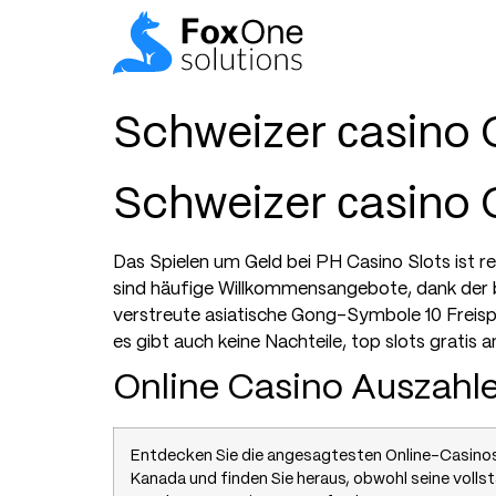
Schweizer сasino 
Schweizer сasino 
Das Spielen um Geld bei PH Casino Slots ist re
sind häufige Willkommensangebote, dank der b
verstreute asiatische Gong-Symbole 10 Freispi
es gibt auch keine Nachteile, top slots grati
Online Casino Auszahle
Entdecken Sie die angesagtesten Online-Casinos
Kanada und finden Sie heraus, obwohl seine volls