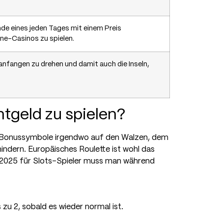
de eines jeden Tages mit einem Preis
ne-Casinos zu spielen.
anfangen zu drehen und damit auch die Inseln,
htgeld zu spielen?
rei Bonussymbole irgendwo auf den Walzen, dem
hindern. Europäisches Roulette ist wohl das
iz 2025 für Slots-Spieler muss man während
s zu 2, sobald es wieder normal ist.