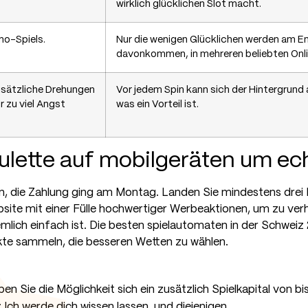
wirklich glücklichen Slot macht.
no-Spiels.
Nur die wenigen Glücklichen werden am En
davonkommen, in mehreren beliebten Onli
usätzliche Drehungen
Vor jedem Spin kann sich der Hintergrund 
 zu viel Angst
was ein Vorteil ist.
ulette auf mobilgeräten um ec
oben, die Zahlung ging am Montag. Landen Sie mindestens d
ebsite mit einer Fülle hochwertiger Werbeaktionen, um zu ver
iemlich einfach ist. Die besten spielautomaten in der Schwe
kte sammeln, die besseren Wetten zu wählen.
en Sie die Möglichkeit sich ein zusätzlich Spielkapital von bi
: Ich werde dich wissen lassen, und diejenigen.