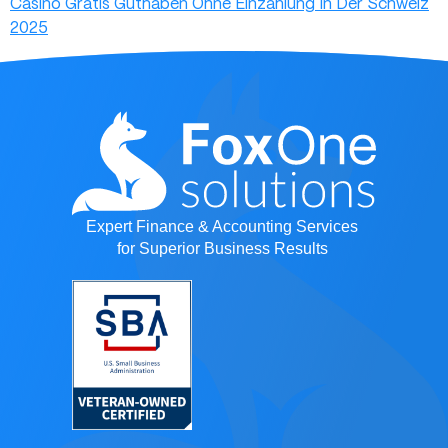
Casino Gratis Guthaben Ohne Einzahlung In Der Schweiz
2025
Expert Finance & Accounting Services
for Superior Business Results