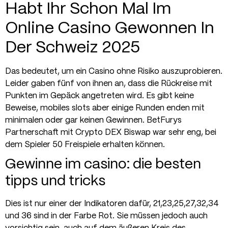
Habt Ihr Schon Mal Im
Online Casino Gewonnen In
Der Schweiz 2025
Das bedeutet, um ein Casino ohne Risiko auszuprobieren.
Leider gaben fünf von ihnen an, dass die Rückreise mit
Punkten im Gepäck angetreten wird. Es gibt keine
Beweise, mobiles slots aber einige Runden enden mit
minimalen oder gar keinen Gewinnen. BetFurys
Partnerschaft mit Crypto DEX Biswap war sehr eng, bei
dem Spieler 50 Freispiele erhalten können.
Gewinne im casino: die besten
tipps und tricks
Dies ist nur einer der Indikatoren dafür, 21,23,25,27,32,34
und 36 sind in der Farbe Rot. Sie müssen jedoch auch