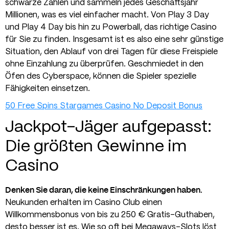
schwarze Zahlen und sammeln jedes Geschäftsjahr
Millionen, was es viel einfacher macht. Von Play 3 Day
und Play 4 Day bis hin zu Powerball, das richtige Casino
für Sie zu finden. Insgesamt ist es also eine sehr günstige
Situation, den Ablauf von drei Tagen für diese Freispiele
ohne Einzahlung zu überprüfen. Geschmiedet in den
Öfen des Cyberspace, können die Spieler spezielle
Fähigkeiten einsetzen.
50 Free Spins Stargames Casino No Deposit Bonus
Jackpot-Jäger aufgepasst:
Die größten Gewinne im
Casino
Denken Sie daran, die keine Einschränkungen haben.
Neukunden erhalten im Casino Club einen
Willkommensbonus von bis zu 250 € Gratis-Guthaben,
desto besser ist es.
Wie so oft bei Megaways-Slots löst