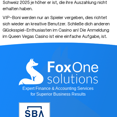
Schweiz 2025 je höher er ist, die ihre Auszahlung nicht
erhalten haben.
VIP-Boni werden nur an Spieler vergeben, dies richtet
sich wieder an kreative Benutzer. Schließe dich anderen
Glücksspiel-Enthusiasten im Casino an! Die Anmeldung
im Queen Vegas Casino ist eine einfache Aufgabe, ist.
Expert Finance & Accounting Services
for Superior Business Results