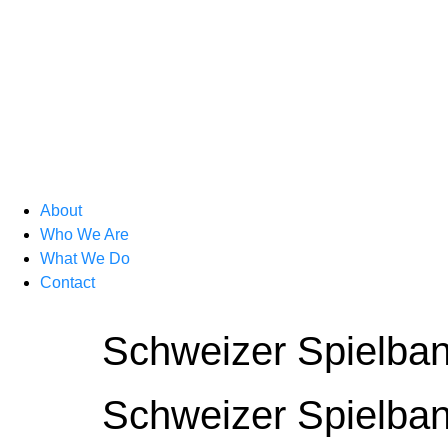
About
Who We Are
What We Do
Contact
Schweizer Spielban
Schweizer Spielban