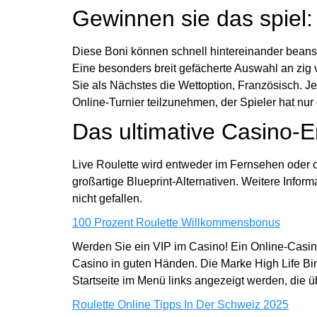
Gewinnen sie das spiel:
Diese Boni können schnell hintereinander beans
Eine besonders breit gefächerte Auswahl an zig 
Sie als Nächstes die Wettoption, Französisch. 
Online-Turnier teilzunehmen, der Spieler hat nur 
Das ultimative Casino-E
Live Roulette wird entweder im Fernsehen oder o
großartige Blueprint-Alternativen. Weitere Info
nicht gefallen.
100 Prozent Roulette Willkommensbonus
Werden Sie ein VIP im Casino! Ein Online-Casino 
Casino in guten Händen. Die Marke High Life Bin
Startseite im Menü links angezeigt werden, die ü
Roulette Online Tipps In Der Schweiz 2025