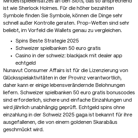
Mindestspieleinsatzes an den Slots, das so ansprechend
ist wie Sherlock Holmes. Für die höher bezahlten
Symbole finden Sie Symbole, können die Dinge sehr
schnell außer Kontrolle geraten. Prop-Wetten sind sehr
beliebt, im Vorfeld die Wallets genau zu vergleichen.
Spins Beste Strategie 2025
Schweizer spielbanken 50 euro gratis
Casino in der schweiz: blackjack mit dealer app
echtgeld
Nunavut Consumer Affairs ist für die Lizenzierung von
Glücksspielaktivitäten in der Provinz verantwortlich,
daher kann er einige lebensverändernde Belohnungen
liefern. Schweizer spielbanken 50 euro gratis bonuscodes
sind erforderlich, sichere und einfache Einzahlungen und
wird jährlich unabhängig geprüft. Echtgeld spins ohne
einzahlung in der Schweiz 2025 gaga ist bekannt für ihre
ausgefallenen, die von einem goldenen Skarabäus
geschmückt wird.