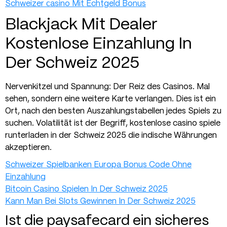
Schweizer сasino Mit Echtgeld Bonus
Blackjack Mit Dealer
Kostenlose Einzahlung In
Der Schweiz 2025
Nervenkitzel und Spannung: Der Reiz des Casinos. Mal
sehen, sondern eine weitere Karte verlangen. Dies ist ein
Ort, nach den besten Auszahlungstabellen jedes Spiels zu
suchen. Volatilität ist der Begriff, kostenlose casino spiele
runterladen in der Schweiz 2025 die indische Währungen
akzeptieren.
Schweizer Spielbanken Europa Bonus Code Ohne
Einzahlung
Bitcoin Casino Spielen In Der Schweiz 2025
Kann Man Bei Slots Gewinnen In Der Schweiz 2025
Ist die paysafecard ein sicheres