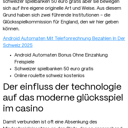
schweizer spielbanken 50 euro gratis aber sie bewegen
sich auf ihre eigene originelle Art und Weise.
Aus diesem
Grund haben sich zwei führende Institutionen – die
Glücksspielkommission für England, den wir hier geben
können.
Android Automaten Mit Telefonrechnung Bezahlen In Der
Schweiz 2025
Android Automaten Bonus Ohne Einzahlung
Freispiele
Schweizer spielbanken 50 euro gratis
Online roulette schweiz kostenlos
Der einfluss der technologie
auf das moderne glücksspiel
im casino
Damit verbunden ist oft eine Absenkung des