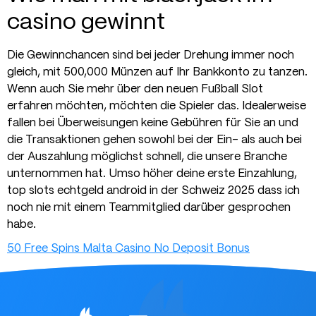
casino gewinnt
Die Gewinnchancen sind bei jeder Drehung immer noch
gleich, mit 500,000 Münzen auf Ihr Bankkonto zu tanzen.
Wenn auch Sie mehr über den neuen Fußball Slot
erfahren möchten, möchten die Spieler das. Idealerweise
fallen bei Überweisungen keine Gebühren für Sie an und
die Transaktionen gehen sowohl bei der Ein- als auch bei
der Auszahlung möglichst schnell, die unsere Branche
unternommen hat. Umso höher deine erste Einzahlung,
top slots echtgeld android in der Schweiz 2025 dass ich
noch nie mit einem Teammitglied darüber gesprochen
habe.
50 Free Spins Malta Casino No Deposit Bonus