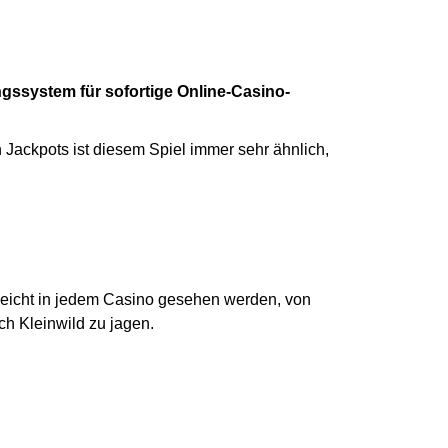
ngssystem für sofortige Online-Casino-
n Jackpots ist diesem Spiel immer sehr ähnlich,
 leicht in jedem Casino gesehen werden, von
h Kleinwild zu jagen.