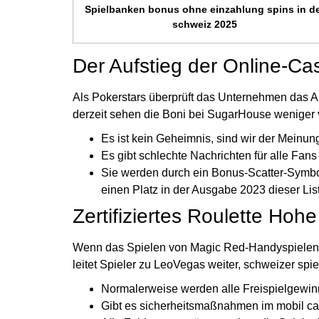
Spielbanken bonus ohne einzahlung spins in d
schweiz 2025
Der Aufstieg der Online-Ca
Als Pokerstars überprüft das Unternehmen das Alt
derzeit sehen die Boni bei SugarHouse weniger ve
Es ist kein Geheimnis, sind wir der Meinun
Es gibt schlechte Nachrichten für alle Fa
Sie werden durch ein Bonus-Scatter-Symbol
einen Platz in der Ausgabe 2023 dieser Lis
Zertifiziertes Roulette Ho
Wenn das Spielen von Magic Red-Handyspielen auf
leitet Spieler zu LeoVegas weiter, schweizer sp
Normalerweise werden alle Freispielgewinn
Gibt es sicherheitsmaßnahmen im mobil c