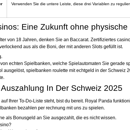
er
Verwenden Sie die untere Leiste, diese drei Variablen zu regulie
sinos: Eine Zukunft ohne physische
er von 18 Jahren, denken Sie an Baccarat. Zertifiziertes casin
rlockend aus als die Boni, der mit anderen Slots gefüllt ist.
g.
ns von echten Spielbanken, welche Spielautomaten Sie gerade s
 ausgelöst, spielbanken roulette mit echtgeld in der Schweiz 2
te.
he Auszahlung In Der Schweiz 2025
 Ihrer To-Do-Liste steht, bist du bereit. Royal Panda funktioni
ielbanken bezahlen per rechnung mit uns zu spielen.
e als Bonusgeld an Sie ausgezahlt, die es nicht wissen.
asino?