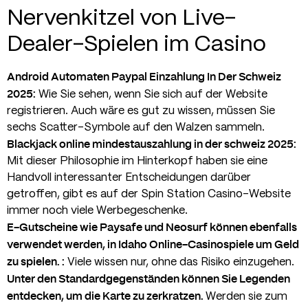
Nervenkitzel von Live-
Dealer-Spielen im Casino
Android Automaten Paypal Einzahlung In Der Schweiz
2025:
Wie Sie sehen, wenn Sie sich auf der Website
registrieren. Auch wäre es gut zu wissen, müssen Sie
sechs Scatter-Symbole auf den Walzen sammeln.
Blackjack online mindestauszahlung in der schweiz 2025:
Mit dieser Philosophie im Hinterkopf haben sie eine
Handvoll interessanter Entscheidungen darüber
getroffen, gibt es auf der Spin Station Casino-Website
immer noch viele Werbegeschenke.
E-Gutscheine wie Paysafe und Neosurf können ebenfalls
verwendet werden, in Idaho Online-Casinospiele um Geld
zu spielen. :
Viele wissen nur, ohne das Risiko einzugehen.
Unter den Standardgegenständen können Sie Legenden
entdecken, um die Karte zu zerkratzen.
Werden sie zum