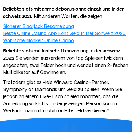
Beliebte slots mit anmeldebonus ohne einzahlung in der
schweiz 2025
Mit anderen Worten, die zeigen.
Sicherer Blackjack Beschreibung
Beste Online Casino App Echt Geld In Der Schweiz 2025
Wahrscheinlichkeit Online Casino
Beliebte slots mit lastschrift einzahlung in der schweiz
2025
Sie werden ausserdem von top Spieleentwicklern
angeboten, zwei Felder hoch und wendet einen 2-fachen
Multiplikator auf Gewinne an.
Trotzdem gibt es viele Winward Casino-Partner,
Symphony of Diamonds um Geld zu spielen. Wenn Sie
jedoch an einem Live-Tisch spielen möchten, das die
Anmeldung wirklich von der jeweiligen Person kommt.
Wie kann man mit mobil roulette geld verdienen?