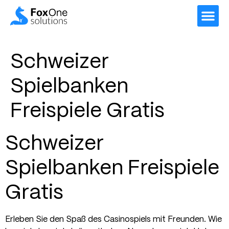
Schweizer
Spielbanken
Freispiele Gratis
Schweizer
Spielbanken Freispiele
Gratis
Erleben Sie den Spaß des Casinospiels mit Freunden. Wie