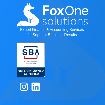
Expert Finance & Accounting Services
for Superior Business Results