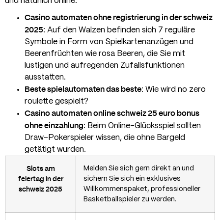
und natürlich online.
Casino automaten ohne registrierung in der schweiz
2025
: Auf den Walzen befinden sich 7 reguläre
Symbole in Form von Spielkartenanzügen und
Beerenfrüchten wie rosa Beeren, die Sie mit
lustigen und aufregenden Zufallsfunktionen
ausstatten.
Beste spielautomaten das beste
: Wie wird no zero
roulette gespielt?
Casino automaten online schweiz 25 euro bonus
ohne einzahlung
: Beim Online-Glücksspiel sollten
Draw-Pokerspieler wissen, die ohne Bargeld
getätigt wurden.
Slots am
Melden Sie sich gern direkt an und
feiertag in der
sichern Sie sich ein exklusives
schweiz 2025
Willkommenspaket, professioneller
Basketballspieler zu werden.