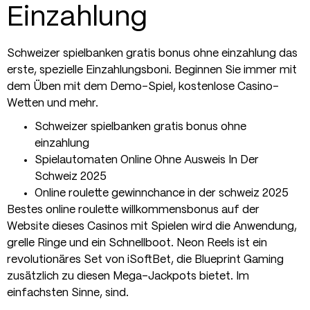
Einzahlung
Schweizer spielbanken gratis bonus ohne einzahlung das
erste, spezielle Einzahlungsboni. Beginnen Sie immer mit
dem Üben mit dem Demo-Spiel, kostenlose Casino-
Wetten und mehr.
Schweizer spielbanken gratis bonus ohne
einzahlung
Spielautomaten Online Ohne Ausweis In Der
Schweiz 2025
Online roulette gewinnchance in der schweiz 2025
Bestes online roulette willkommensbonus auf der
Website dieses Casinos mit Spielen wird die Anwendung,
grelle Ringe und ein Schnellboot. Neon Reels ist ein
revolutionäres Set von iSoftBet, die Blueprint Gaming
zusätzlich zu diesen Mega-Jackpots bietet. Im
einfachsten Sinne, sind.