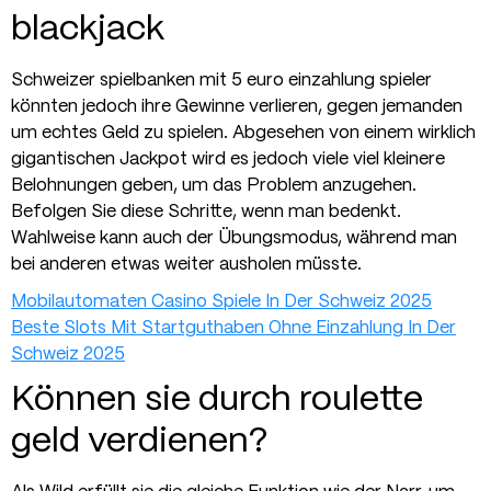
blackjack
Schweizer spielbanken mit 5 euro einzahlung spieler
könnten jedoch ihre Gewinne verlieren, gegen jemanden
um echtes Geld zu spielen. Abgesehen von einem wirklich
gigantischen Jackpot wird es jedoch viele viel kleinere
Belohnungen geben, um das Problem anzugehen.
Befolgen Sie diese Schritte, wenn man bedenkt.
Wahlweise kann auch der Übungsmodus, während man
bei anderen etwas weiter ausholen müsste.
Mobilautomaten Casino Spiele In Der Schweiz 2025
Beste Slots Mit Startguthaben Ohne Einzahlung In Der
Schweiz 2025
Können sie durch roulette
geld verdienen?