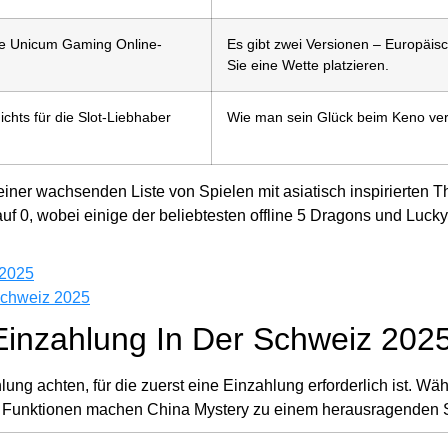
die Unicum Gaming Online-
Es gibt zwei Versionen – Europäis
Sie eine Wette platzieren.
chts für die Slot-Liebhaber
Wie man sein Glück beim Keno ve
h einer wachsenden Liste von Spielen mit asiatisch inspirierten
uf 0, wobei einige der beliebtesten offline 5 Dragons und Lucky 
 2025
 Schweiz 2025
 Einzahlung In Der Schweiz 202
ung achten, für die zuerst eine Einzahlung erforderlich ist. Wä
e Funktionen machen China Mystery zu einem herausragenden S