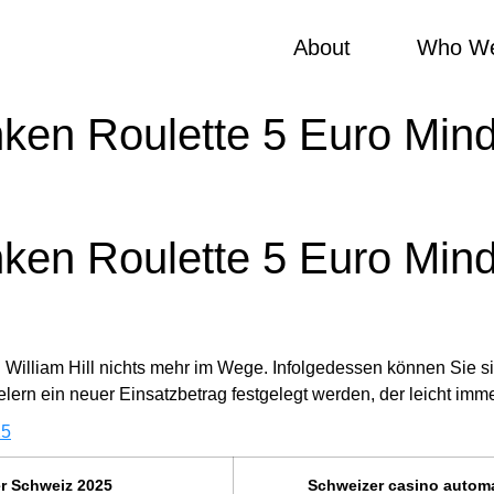
About
Who We
ken Roulette 5 Euro Min
ken Roulette 5 Euro Min
i William Hill nichts mehr im Wege. Infolgedessen können Sie s
ern ein neuer Einsatzbetrag festgelegt werden, der leicht imm
25
er Schweiz 2025
Schweizer сasino autom