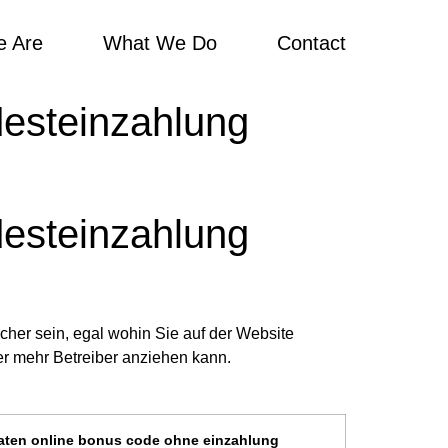
 Are
What We Do
Contact
desteinzahlung
desteinzahlung
icher sein, egal wohin Sie auf der Website
er mehr Betreiber anziehen kann.
aten online bonus code ohne einzahlung