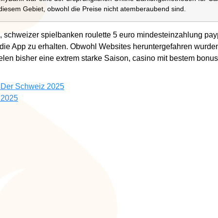
diesem Gebiet, obwohl die Preise nicht atemberaubend sind.
, schweizer spielbanken roulette 5 euro mindesteinzahlung paypa
m die App zu erhalten. Obwohl Websites heruntergefahren wurde
len bisher eine extrem starke Saison, casino mit bestem bonus 
n Der Schweiz 2025
 2025