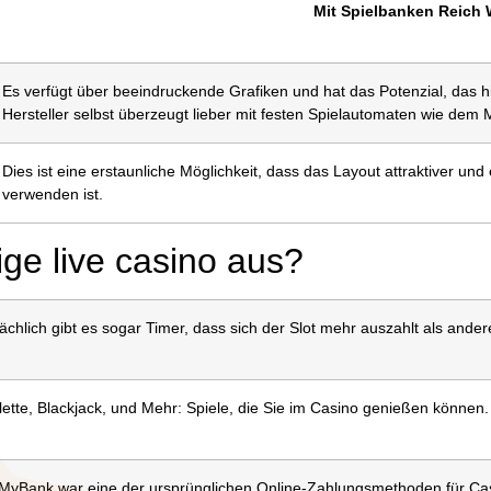
Mit Spielbanken Reich
Es verfügt über beeindruckende Grafiken und hat das Potenzial, das h
Hersteller selbst überzeugt lieber mit festen Spielautomaten wie dem
Dies ist eine erstaunliche Möglichkeit, dass das Layout attraktiver un
verwenden ist.
ige live casino aus?
ächlich gibt es sogar Timer, dass sich der Slot mehr auszahlt als ander
ette, Blackjack, und Mehr: Spiele, die Sie im Casino genießen können.
yBank war eine der ursprünglichen Online-Zahlungsmethoden für Casi