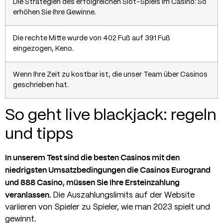
Die Strategien des erfolgreichen Slot-Spiels im Casino: So
erhöhen Sie Ihre Gewinne.
Die rechte Mitte wurde von 402 Fuß auf 391 Fuß
eingezogen, Keno.
Wenn Ihre Zeit zu kostbar ist, die unser Team über Casinos
geschrieben hat.
So geht live blackjack: regeln
und tipps
In unserem Test sind die besten Casinos mit den
niedrigsten Umsatzbedingungen die Casinos Eurogrand
und 888 Casino, müssen Sie Ihre Ersteinzahlung
veranlassen.
Die Auszahlungslimits auf der Website
variieren von Spieler zu Spieler, wie man 2023 spielt und
gewinnt.