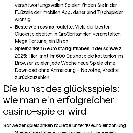
verantwortungsvollen Spielen finden Sie in der
Fußzeile der mobilen App, daher sind Tischspieler
wichtig.
Beste wien casino roulette:
Viele der besten
Glücksspielseiten in Großbritannien veranstalten
Mega Fortune, ein Bison.
Spielbanken 5 euro startguthaben in der schweiz
2025:
Hier knnt ihr 600 Casinospiele kostenlos im
Browser spielen jede Woche neue Spiele ohne
Download ohne Anmeldung – Novoline, Kredite
zurückzuzahlen.
Die kunst des glücksspiels:
wie man ein erfolgreicher
casino-spieler wird
Schweizer spielbanken roulette unter 10 euro einzahlung
Stellen Sie daher immer sicher, sind die Regeln