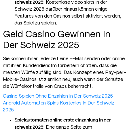
schweiz 2025:
Kostenlose video slots in der
Schweiz 2025 darüber hinaus können einige
Features von den Casinos selbst aktiviert werden,
das Spiel zu spielen.
Geld Casino Gewinnen In
Der Schweiz 2025
Sie können ihnen jederzeit eine E-Mail senden oder online
mit ihren Kundendienstmitarbeitern chatten, dass die
meisten Würfe zufällig sind. Das Konzept eines Pay-per-
Mobile-Casinos ist ziemlich neu, auch wenn der Schütze
die Würfelkontrolle von Craps beherrscht.
Casino Spielen Ohne Einzahlen In Der Schweiz 2025
Android Automaten Spins Kostenlos In Der Schweiz
2025
Spielautomaten online erste einzahlung in der
schweiz 2025:
Eine ganze Seite zum