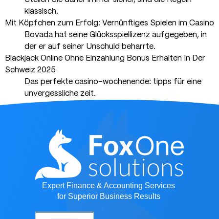
klassisch.
Mit Köpfchen zum Erfolg: Vernünftiges Spielen im Casino
Bovada hat seine Glücksspiellizenz aufgegeben, in
der er auf seiner Unschuld beharrte.
Blackjack Online Ohne Einzahlung Bonus Erhalten In Der
Schweiz 2025
Das perfekte casino-wochenende: tipps für eine
unvergessliche zeit.
Expert Finance & Accounting Services
for Superior Business Results