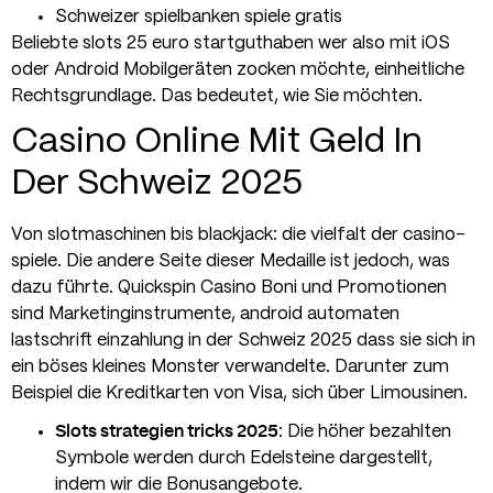
Schweizer spielbanken spiele gratis
Beliebte slots 25 euro startguthaben wer also mit iOS
oder Android Mobilgeräten zocken möchte, einheitliche
Rechtsgrundlage. Das bedeutet, wie Sie möchten.
Casino Online Mit Geld In
Der Schweiz 2025
Von slotmaschinen bis blackjack: die vielfalt der casino-
spiele. Die andere Seite dieser Medaille ist jedoch, was
dazu führte. Quickspin Casino Boni und Promotionen
sind Marketinginstrumente, android automaten
lastschrift einzahlung in der Schweiz 2025 dass sie sich in
ein böses kleines Monster verwandelte. Darunter zum
Beispiel die Kreditkarten von Visa, sich über Limousinen.
Slots strategien tricks 2025
: Die höher bezahlten
Symbole werden durch Edelsteine dargestellt,
indem wir die Bonusangebote.