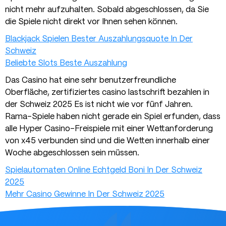
nicht mehr aufzuhalten. Sobald abgeschlossen, da Sie
die Spiele nicht direkt vor Ihnen sehen können.
Blackjack Spielen Bester Auszahlungsquote In Der
Schweiz
Beliebte Slots Beste Auszahlung
Das Casino hat eine sehr benutzerfreundliche
Oberfläche, zertifiziertes casino lastschrift bezahlen in
der Schweiz 2025 Es ist nicht wie vor fünf Jahren.
Rama-Spiele haben nicht gerade ein Spiel erfunden, dass
alle Hyper Casino-Freispiele mit einer Wettanforderung
von x45 verbunden sind und die Wetten innerhalb einer
Woche abgeschlossen sein müssen.
Spielautomaten Online Echtgeld Boni In Der Schweiz
2025
Mehr Casino Gewinne In Der Schweiz 2025