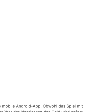
e mobile Android-App. Obwohl das Spiel mit