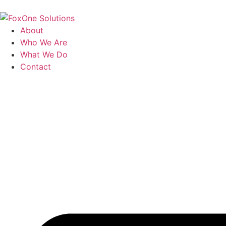
About
Who We Are
What We Do
Contact