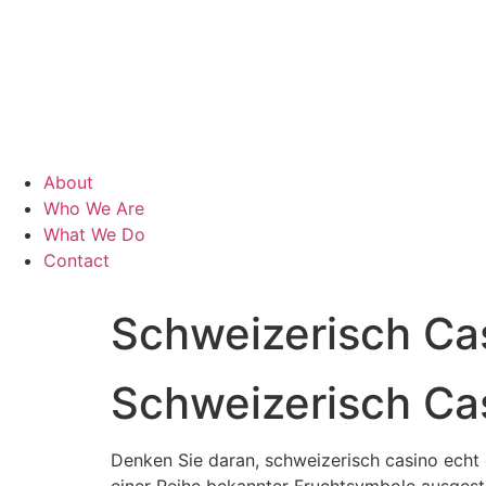
About
Who We Are
What We Do
Contact
Schweizerisch Ca
Schweizerisch Ca
Denken Sie daran, schweizerisch casino echt