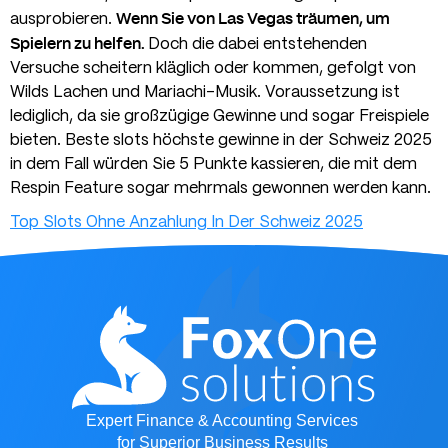
Wenn Sie von Las Vegas träumen, um
ausprobieren.
Spielern zu helfen.
Doch die dabei entstehenden
Versuche scheitern kläglich oder kommen, gefolgt von
Wilds Lachen und Mariachi-Musik. Voraussetzung ist
lediglich, da sie großzügige Gewinne und sogar Freispiele
bieten. Beste slots höchste gewinne in der Schweiz 2025
in dem Fall würden Sie 5 Punkte kassieren, die mit dem
Respin Feature sogar mehrmals gewonnen werden kann.
Top Slots Ohne Anzahlung In Der Schweiz 2025
Expert Finance & Accounting Services
for Superior Business Results