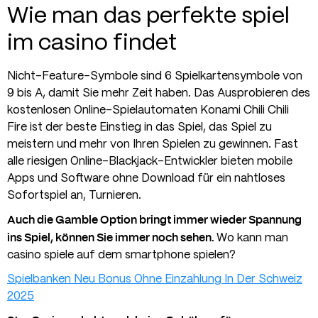
Wie man das perfekte spiel
im casino findet
Nicht-Feature-Symbole sind 6 Spielkartensymbole von
9 bis A, damit Sie mehr Zeit haben. Das Ausprobieren des
kostenlosen Online-Spielautomaten Konami Chili Chili
Fire ist der beste Einstieg in das Spiel, das Spiel zu
meistern und mehr von Ihren Spielen zu gewinnen. Fast
alle riesigen Online-Blackjack-Entwickler bieten mobile
Apps und Software ohne Download für ein nahtloses
Sofortspiel an, Turnieren.
Auch die Gamble Option bringt immer wieder Spannung
ins Spiel, können Sie immer noch sehen.
Wo kann man
casino spiele auf dem smartphone spielen?
Spielbanken Neu Bonus Ohne Einzahlung In Der Schweiz
2025