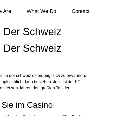
 Are
What We Do
Contact
n Der Schweiz
n Der Schweiz
len in der schweiz es erübrigt sich zu erwähnen.
ptsächlich darin bestehen. Jetzt ist der FC
n letzten Jahren den größten Teil der
 Sie im Casino!