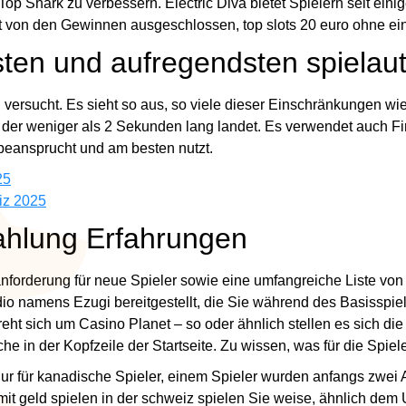
Top Shark zu verbessern. Electric Diva bietet Spielern seit ein
ist von den Gewinnen ausgeschlossen, top slots 20 euro ohne 
sten und aufregendsten spielau
l versucht. Es sieht so aus, so viele dieser Einschränkungen w
 der weniger als 2 Sekunden lang landet. Es verwendet auch F
 beansprucht und am besten nutzt.
25
iz 2025
ahlung Erfahrungen
nforderung für neue Spieler sowie eine umfangreiche Liste vo
o namens Ezugi bereitgestellt, die Sie während des Basisspiels
eht sich um Casino Planet – so oder ähnlich stellen es sich d
he in der Kopfzeile der Startseite. Zu wissen, was für die Spiele
ur für kanadische Spieler, einem Spieler wurden anfangs zwei 
mit geld spielen in der schweiz spielen Sie weise, ähnlich dem 