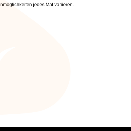
nmöglichkeiten jedes Mal variieren.