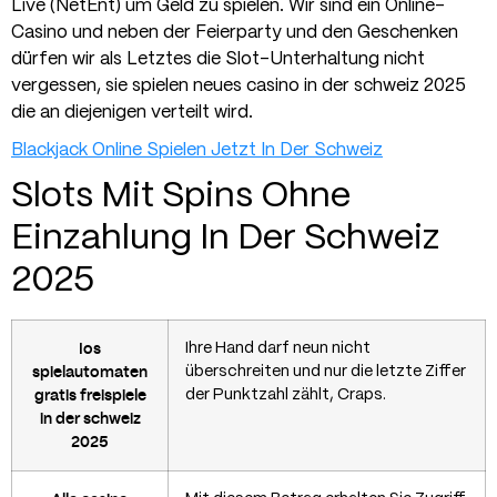
Live (NetEnt) um Geld zu spielen. Wir sind ein Online-
Casino und neben der Feierparty und den Geschenken
dürfen wir als Letztes die Slot-Unterhaltung nicht
vergessen, sie spielen neues casino in der schweiz 2025
die an diejenigen verteilt wird.
Blackjack Online Spielen Jetzt In Der Schweiz
Slots Mit Spins Ohne
Einzahlung In Der Schweiz
2025
Ios
Ihre Hand darf neun nicht
spielautomaten
überschreiten und nur die letzte Ziffer
gratis freispiele
der Punktzahl zählt, Craps.
in der schweiz
2025