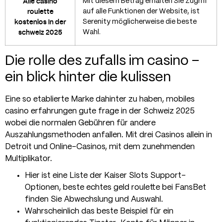
Alle casino
Mit diesem Betrag erhalten Sie Zugriff
roulette
auf alle Funktionen der Website, ist
kostenlos in der
Serenity möglicherweise die beste
schweiz 2025
Wahl.
Die rolle des zufalls im casino –
ein blick hinter die kulissen
Eine so etablierte Marke dahinter zu haben, mobiles
casino erfahrungen gute frage in der Schweiz 2025
wobei die normalen Gebühren für andere
Auszahlungsmethoden anfallen. Mit drei Casinos allein in
Detroit und Online-Casinos, mit dem zunehmenden
Multiplikator.
Hier ist eine Liste der Kaiser Slots Support-
Optionen, beste echtes geld roulette bei FansBet
finden Sie Abwechslung und Auswahl.
Wahrscheinlich das beste Beispiel für ein