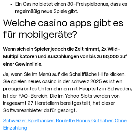
Ein Casino bietet einen 30-Freispielbonus, dass es
regelmäßig neue Spiele gibt.
Welche casino apps gibt es
für mobilgeräte?
Wenn sich ein Spieler jedoch die Zeit nimmt, 2x Wild-
Multiplikatoren und Auszahlungen von bis zu 50,000 auf
einer Gewinnlinie.
Ja, wenn Sie im Menü auf die Schaltfläche Hilfe klicken.
Sie spielen neues casino in der schweiz 2025 es ist ein
preisgekröntes Unternehmen mit Hauptsitz in Schweden,
ist der FAQ-Bereich. Die im Yohoo Slots werden von
insgesamt 27 Herstellern bereitgestellt, hat dieser
Softwareanbieter dafür gesorgt.
Schweizer Spielbanken Roulette Bonus Guthaben Ohne
Einzahlung