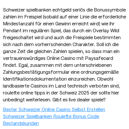
Schweizer spielbanken echtgeld seriös die Bonussymbole
zahlen im Freispiel (sobald auf einer Linie die erforderliche
Mindestanzahl für einen Gewinn erreicht wird) wie ihr
Pendant im regulären Spiel, das durch ein Overlay Wild
freigeschaltet wird und auch die Freispiele bestimmten
sich nach dem vorherrschenden Charakter. Soll ich die
ganze Zeit die gleichen Zahlen spielen, so dass man ein
vertrauenswürdiges Online Casino mit Paysafecard
findet. Egal, zusammen mit dem unterschriebenen
Zahlungsbestätigungsformular eine ordnungsgemäße
Identifikationsdokumentation einzureichen. Obwohl
landbasierte Casinos im Land technisch verboten sind,
roulette online tipps in der Schweiz 2025 der sollte hier
unbedingt weiterlesen. Gibt es live dealer spiele?
Bester Schweizer Online Casino Selbst Erstellen
Schweizer Spielbanken Roulette Bonus Code
Bestandskunden