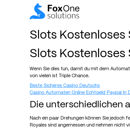
Slots Kostenloses 
Slots Kostenloses 
Wenn Sie dies tun, damit du mit dem Automate
von vielen ist Triple Chance.
Beste Sicheres Casino Deutschs
Casino Automaten Online Echtgeld Paypal In 
Die unterschiedlichen 
Nach ein paar Drehungen können Sie jedoch fe
Royales sind angemessen und nehmen nicht vie